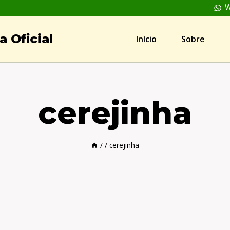
W
 Oficial
Início
Sobre
cerejinha
/
/
cerejinha