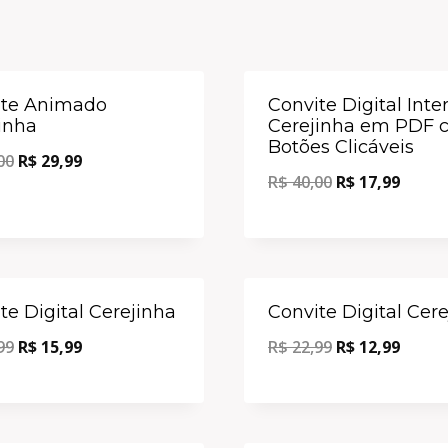
Oferta!
ite Animado
Convite Digital Inte
inha
Cerejinha em PDF 
Botões Clicáveis
00
R$
29,99
R$
40,00
R$
17,99
Oferta!
te Digital Cerejinha
Convite Digital Cer
99
R$
15,99
R$
22,99
R$
12,99