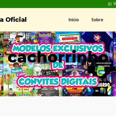
W
 Oficial
Início
Sobre
cachorrinho
/
/
cachorrinho