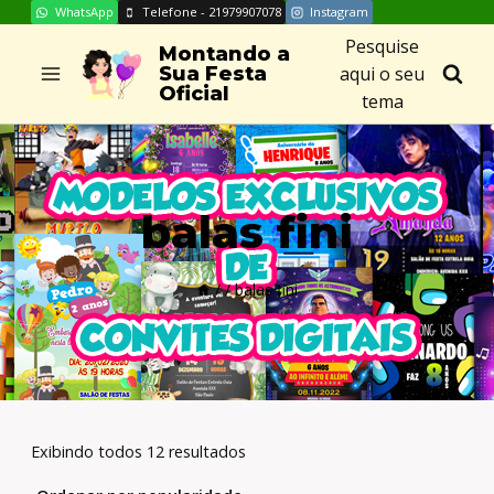
WhatsApp
Telefone - 21979907078
Instagram
Skip
Pesquise
to
Montando a
aqui o seu
Sua Festa
content
Oficial
tema
balas fini
/
/
balas fini
Exibindo todos 12 resultados