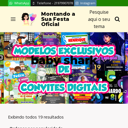
WhatsApp
Telefone - 21979907078
Instagram
Skip
Pesquise
to
Montando a
aqui o seu
Sua Festa
content
Oficial
tema
baby shark
/
/
baby shark
Exibindo todos 19 resultados