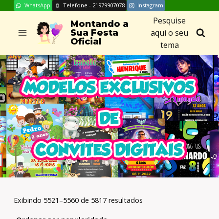
WhatsApp
Telefone - 21979907078
Instagram
Skip
Pesquise
to
Montando a
aqui o seu
Sua Festa
content
Oficial
tema
Exibindo 5521–5560 de 5817 resultados